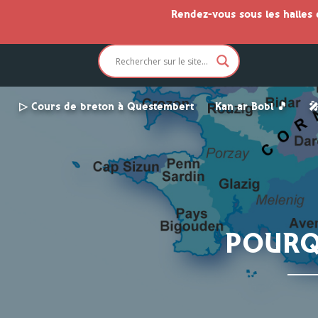
Rendez-vous sous les halles
▷ Cours de breton à Questembert
Kan ar Bobl 🎵

POURQ