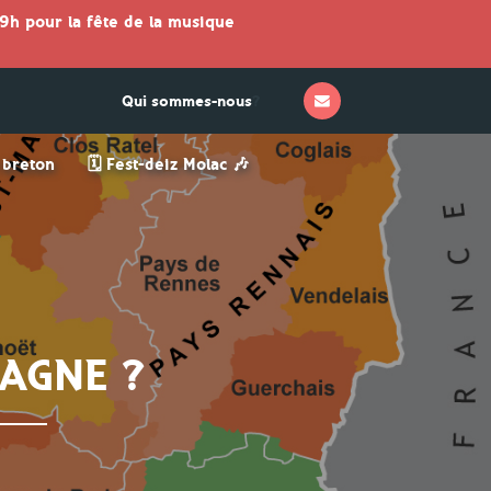
9h pour la fête de la musique
Qui sommes-nous
?
n breton
🗓 Fest-deiz Molac 🎶
AGNE ?