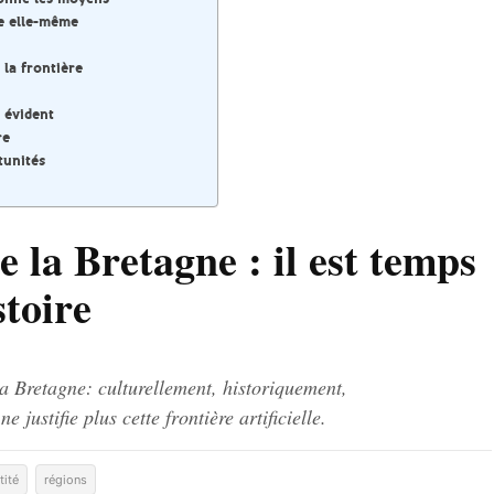
ie elle-même
 la frontière
 évident
re
tunités
e la Bretagne : il est temps
stoire
la Bretagne: culturellement, historiquement,
justifie plus cette frontière artificielle.
tité
régions