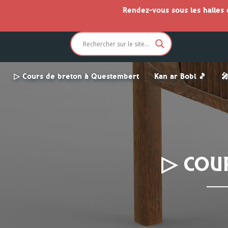
Rendez-vous sous les halles
▷ Cours de breton à Questembert
Kan ar Bobl 🎵

▷ COU