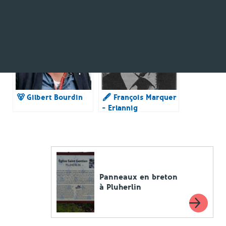
Questembert
breton en 7
questions 👨‍🏫
🐻 Gilbert Bourdin
🖋 François Marquer
– Erlannig
Panneaux en breton
à Pluherlin