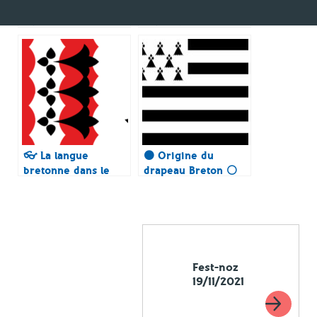
👣 Liste des danses
🔶 Génération de
traditionnelles
chanteuses en
bretonne
breton
👓 La langue
⚫ Origine du
bretonne dans le
drapeau Breton ⚪
pays d’A-Bas
Fest-noz
19/11/2021