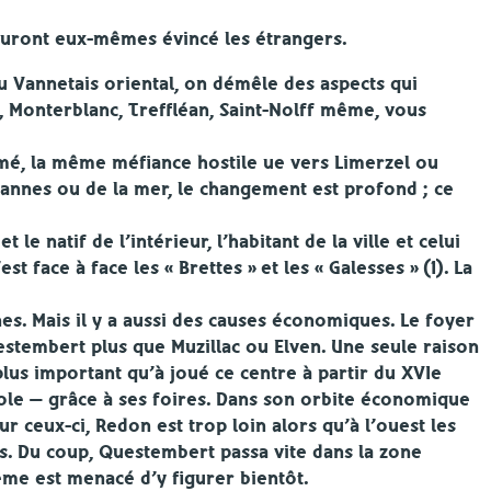
s auront eux-mêmes évincé les étrangers.
du Vannetais oriental, on démêle des aspects qui
n, Monterblanc, Treffléan, Saint-Nolff même, vous
, la même méfiance hostile ue vers Limerzel ou
nnes ou de la mer, le changement est profond ; ce
le natif de l’intérieur, l’habitant de la ville et celui
st face à face les « Brettes » et les « Galesses » (1). La
. Mais il y a aussi des causes économiques. Le foyer
uestembert plus que Muzillac ou Elven. Une seule raison
 plus important qu’à joué ce centre à partir du XVIe
cole — grâce à ses foires. Dans son orbite économique
ur ceux-ci, Redon est trop loin alors qu’à l’ouest les
s. Du coup, Questembert passa vite dans la zone
ême est menacé d’y figurer bientôt.