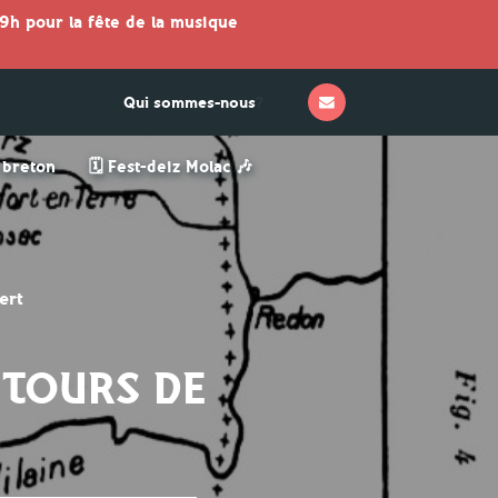
9h pour la fête de la musique
Qui sommes-nous
?
n breton
🗓 Fest-deiz Molac 🎶
ert
NTOURS DE