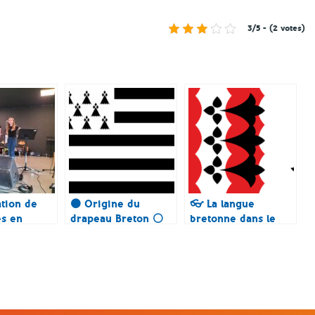
3/5 - (2 votes)
tion de
⚫ Origine du
👓 La langue
es en
drapeau Breton ⚪
bretonne dans le
pays d’A-Bas