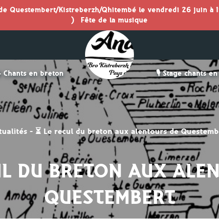
 de Questembert/Kistreberzh/Qhitembé le vendredi 26 juin à 1
)
Fête de la musique
 Chants en breton
🎙️ Stage chants e
tualités
-
⏳ Le recul du breton aux alentours de Questemb
UL DU BRETON AUX ALE
QUESTEMBERT