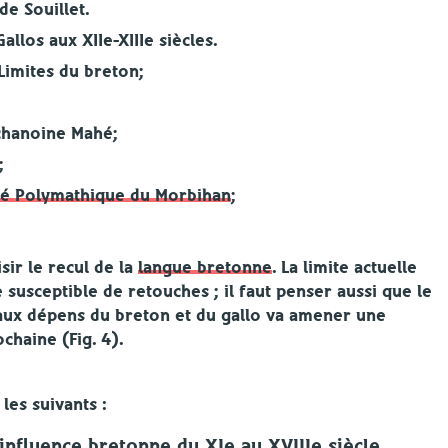
de Souillet.
allos aux XIIe-XIIIe siècles.
Limites du breton;
 chanoine Mahé;
;
té Polymathique du Morbihan
;
sir le recul de la
langue bretonne
. La limite actuelle
susceptible de retouches ; il faut penser aussi que le
 aux dépens du breton et du gallo va amener une
chaine (Fig. 4).
 les suivants :
’influence bretonne du XIe au XVIIIe siècle.