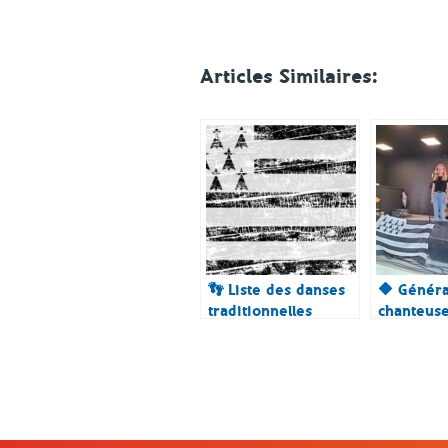
Articles Similaires:
👣 Liste des danses
🔶 Généra
traditionnelles
chanteus
bretonne
breton