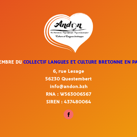
MEMBRE DU
COLLECTIF LANGUES ET CULTURE BRETONNE EN P
6, rue Lesage
56230 Questembert
info@andon.bzh
RNA : W563006567
SIREN : 437480064