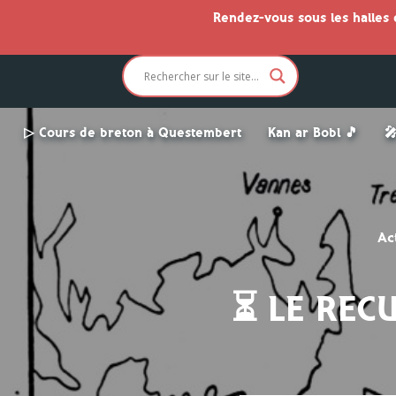
Rendez-vous sous les halles
▷ Cours de breton à Questembert
Kan ar Bobl 🎵

Ac
⏳ LE REC