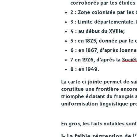
corroborés par les études 
2 : Zone colonisée par les G
3 : Limite départementale. 
4 : au début du XVIIIe;
5 : en 1825, donnée par le
6 : en 1867, d’après Joanne
7 en 1926, d’après la
Socié
8 : en 1949.
La carte ci-jointe permet de sai
constitue une frontière encore 
triomphe éclatant du français
uniformisation linguistique pro
En gros, les faits notables sont
1- La faible régression de l