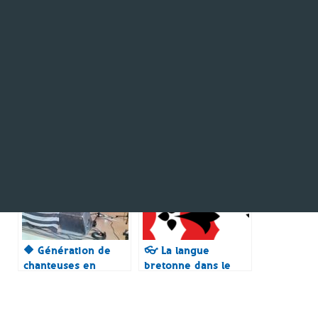
👣 Liste des danses
Redadeg 2022
traditionnelles
Kistreberzh /
bretonne
Questembert /
Qhitembé
🔶 Génération de
👓 La langue
chanteuses en
bretonne dans le
breton
pays d’A-Bas