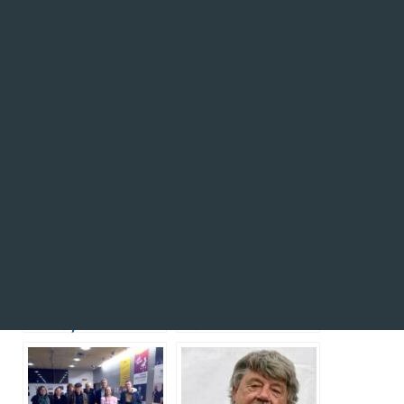
(Rédaction : Thierry Jolivet 06 24 93 61 34/ 02 97 45 77 29
et bureau Andon).
Note post
Articles Similaires:
Cartulaire de
👣 Liste des danses
l’Abbaye de Redon
traditionnelles
bretonne