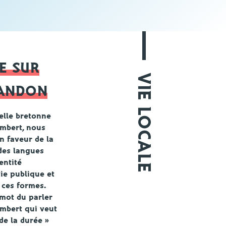
E SUR
VIE LOCALE
'ANDON
elle bretonne
embert
, nous
 faveur de la
 des
langues
entité
ie publique et
 ces formes
.
mot du parler
mbert qui veut
 de la durée »