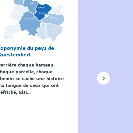
Toponymie du pays de
Questembert
errière chaque hameau,
haque parcelle, chaque
hemin se cache une histoire
 la langue de ceux qui ont
éfriché, bâti…
Cahier Dastum
Bas
Nous mettons à 
ici le cahier Da
sur le pays d’A-b