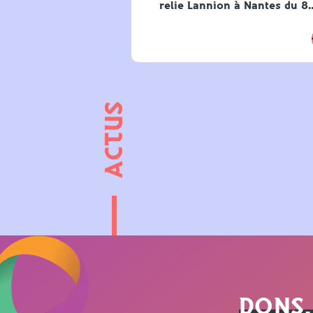
relie Lannion à Nantes du 8
ACTUS
DONS,