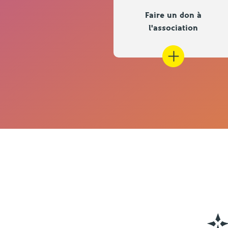
 chants en breton
Faire un don à
2026/2027
l'association