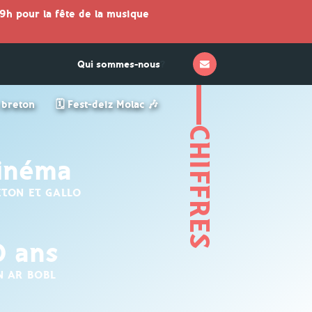
9h pour la fête de la musique
Qui sommes-nous
?
n breton
🗓 Fest-deiz Molac 🎶
CHIFFRES
inéma
ETON ET GALLO
0 ans
N AR BOBL