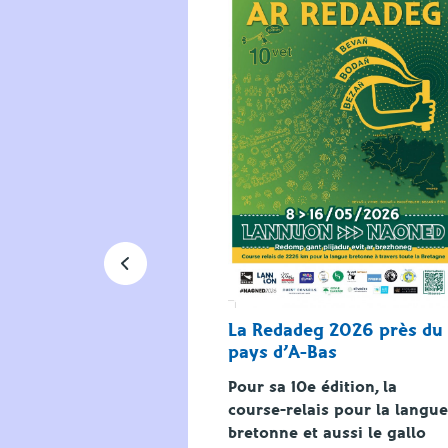
nifier la
tagne · 2026
 de la Bretagne :
de réparer
 Loire-Atlantique
La Redadeg 2026 près du
…
pays d’A-Bas
Pour sa 10e édition, la
course-relais pour la langue
bretonne et aussi le gallo