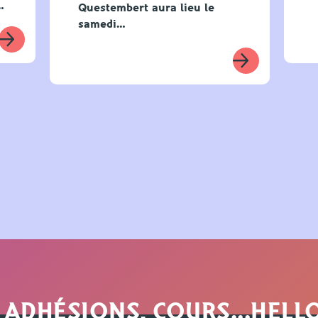
…
Questembert aura lieu le
samedi…
 ADHÉSIONS, COURS...HEL