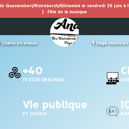
 de Questembert/Kistreberzh/Qhitembé le vendredi 26 juin à 1
)
Fête de la musique
 Chants en breton
🎙️ Stage chants e
+40
C
FESTOÙ-DEIZ/NOZ
BR
Vie publique
1
ET LOCALE
KA